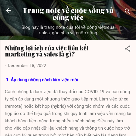
Skip to main content
Trang note về cuộc sống và
công việc
Blog này là trang note của tôi về công việc của
sales, góc nhìn về cuộc sống
Những lợi ích của việc liên kết
marketing và sales là gì?
-
December 18, 2022
1. Áp dụng những cách làm việc mới
Cách chúng ta làm việc đã thay đổi sau COVID-19 và các công
ty cần áp dụng một phương thức giao tiếp mới. Làm việc từ xa
(remote) hoặc kết hợp (hybrid) với cộng tác nhóm và các cuộc
họp ảo có thể hiệu quả trong khi quy trình làm việc vẫn mang lại
khách hàng tiềm năng trong phễu khách hàng. Điều này làm
cho việc cập nhật dữ liệu khách hàng và thông tin cuộc họp trở
nên cực kỳ quan trọng bởi một bên cần biết bên kia đang làm