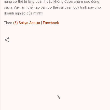
năng có thể bị lãng quên hoặc không được chăm sóc đúng
cách. Vậy làm thế nào bạn có thể cải thiện quy trình này cho
doanh nghiệp của mình?
Theo
(6) Sakya Anatta | Facebook
C
o
m
m
e
n
t
s