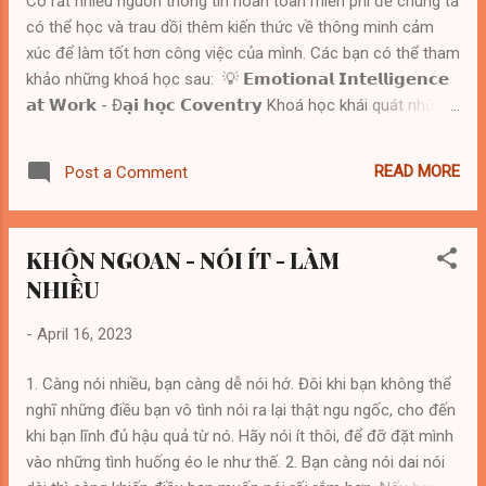
Có rất nhiều nguồn thông tin hoàn toàn miễn phí để chúng ta
mắt dễ bị mọi thứ lôi cuốn. Tập trung làm tốt
có thể học và trau dồi thêm kiến thức về thông minh cảm
việc bạn cần làm, nỗ lực hết mình để đạt
xúc để làm tốt hơn công việc của mình. Các bạn có thể tham
được mục tiêu. Khi bạn thật sự cố gắng, bạn
khảo những khoá học sau: 💡 𝗘𝗺𝗼𝘁𝗶𝗼𝗻𝗮𝗹 𝗜𝗻𝘁𝗲𝗹𝗹𝗶𝗴𝗲𝗻𝗰𝗲
sẽ phát hiện rằng mình xuất sắc hơn so với
𝗮𝘁 𝗪𝗼𝗿𝗸 - Đ𝗮̣𝗶 𝗵𝗼̣𝗰 𝗖𝗼𝘃𝗲𝗻𝘁𝗿𝘆 Khoá học khái quát những
tưởng tượng rất nhiều. Trên đời này ngoại trừ
kiến thức nền tảng liên quan tới trí tuệ cảm xúc (EQ), bao
việc sinh tử, thì các việc khác đều là chuyện
gồm sự tự nhận thức bản thân, quản trị bản thân, truyền
nhỏ. Bất kể bạn gặp chuyện phiền não gì, đều
READ MORE
Post a Comment
động lực, thấu cảm, những kĩ năng xã hội và cách để áp
không nên làm khó dễ cho chính mình. Bất
dụng những kiến thức này trong môi trường công sở. Link
lu...
khoá học: https://lnkd.in/gqfTXsJj 💡 𝗘𝗺𝗽𝗮𝘁𝗵𝘆 𝗮𝗻𝗱
KHÔN NGOAN - NÓI ÍT - LÀM
𝗘𝗺𝗼𝘁𝗶𝗼𝗻𝗮𝗹 𝗜𝗻𝘁𝗲𝗹𝗹𝗶𝗴𝗲𝗻𝗰𝗲 𝗮𝘁 𝗪𝗼𝗿𝗸 - Đ𝗮̣𝗶 𝗵𝗼̣𝗰
NHIỀU
𝗖𝗮𝗹𝗶𝗳𝗼𝗿𝗻𝗶𝗮, 𝗕𝗲𝗿𝗸𝗲𝗹𝗲𝘆 Khoá học giới thiệu tổng quát về
thấu cảm, tầm quan trọng của thấu cảm và lợi ích của việc
-
April 16, 2023
phát triển khả năng thấu cảm tại nơi làm việc. Khoá học này
còn đưa ra những phương pháp để áp dụng thấu cảm và EQ
1. Càng nói nhiều, bạn càng dễ nói hớ. Đôi khi bạn không thể
tại nơi làm việc đặc biệt trong các tình huống giao tiếp, giải
nghĩ những điều bạn vô tình nói ra lại thật ngu ngốc, cho đến
quyết ...
khi bạn lĩnh đủ hậu quả từ nó. Hãy nói ít thôi, để đỡ đặt mình
vào những tình huống éo le như thế. 2. Bạn càng nói dai nói