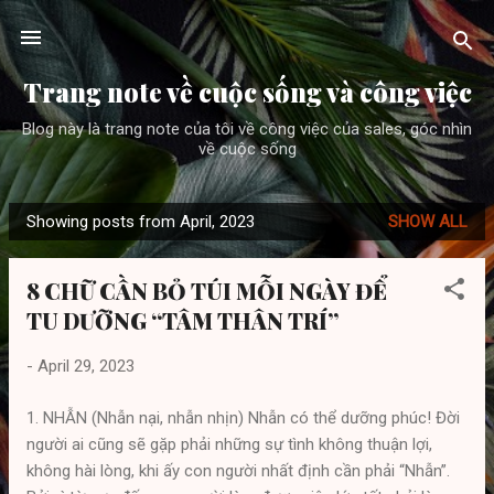
Skip to main content
Trang note về cuộc sống và công việc
Blog này là trang note của tôi về công việc của sales, góc nhìn
về cuộc sống
Showing posts from April, 2023
SHOW ALL
P
o
8 CHỮ CẦN BỎ TÚI MỖI NGÀY ĐỂ
s
TU DƯỠNG “TÂM THÂN TRÍ”
t
s
-
April 29, 2023
1. NHẪN (Nhẫn nại, nhẫn nhịn) Nhẫn có thể dưỡng phúc! Đời
người ai cũng sẽ gặp phải những sự tình không thuận lợi,
không hài lòng, khi ấy con người nhất định cần phải “Nhẫn”.