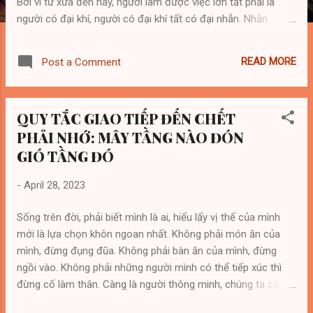
Bởi vì từ xưa đến nay, người làm được việc lớn tất phải là
người có đại khí, người có đại khí tất có đại nhẫn. Nhẫn
không phải là trốn tránh, chạy trốn mà là một loại tích lũy của
năng lượng. Người có Nhẫn sẽ thường không phạm sai lầm
READ MORE
Post a Comment
do nhất thời gây ra. 2. THIỆN (Lương thiện) Thiện có thể sinh
ra đức! Thông minh là một loại thiên phú, còn lương thiện là
một loại lựa chọn. Lương thiện là loại đạo đức tốt đẹp nhất
QUY TẮC GIAO TIẾP ĐẾN CHẾT
của con người thế gian. Lương thiện có lẽ không thể khiến
PHẢI NHỚ: MÂY TẦNG NÀO ĐÓN
con người đạt được tất cả mọi thứ bản thân mong muốn
nhưng sẽ giúp bạn luôn có nội tâm an định. 3. HỶ (Vui,
GIÓ TẦNG ĐÓ
mừng) Hỷ có thể dưỡng nhan! (Nhan là nhan sắc, vẻ mặt, nét
-
April 28, 2023
mặt) Tâm thái vui vẻ, sảng khoái, hoạt bát là bí quyết trường
thọ của con người. Phương pháp tốt nhất để bảo trì sự thanh
Sống trên đời, phải biết mình là ai, hiểu lấy vị thế của mình
xuân trẻ trung của con người chính là luôn giữ cho mình một
mới là lựa chọn khôn ngoan nhất. Không phải món ăn của
...
mình, đừng đụng đũa. Không phải bàn ăn của mình, đừng
ngồi vào. Không phải những người mình có thể tiếp xúc thì
đừng cố làm thân. Càng là người thông minh, chúng ta càng
phải hiểu thấu về đạo lý giao tiếp và có cách đối nhân xử thế