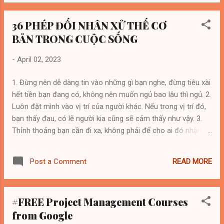
https://lnkd.in/dMqb8MqS 7 Forecast cash flows:
https://lnkd.in/diUpCgfU 8 Build a 3 statement model:
36 PHÉP ĐỐI NHÂN XỬ THẾ CƠ
https://lnkd.in/dD2q5vCT 9 The 3 financial statements:
BẢN TRONG CUỘC SỐNG
https://lnkd.in/dqZbrBa5 10 Month over Month Dashboard:
https://lnkd.in/dCXUkuHy 11 Management Reporting
-
April 02, 2023
Dashboard: https://lnkd.in/dnFP2kA7 12 Retained Earnings:
https://lnkd.in/dt59ShR8 13 Gross Profit & Gross Margin:
1. Đừng nên dễ dàng tin vào những gì bạn nghe, đừng tiêu xài
https://lnkd.in/d74aXQb2 14 10 CEO KPIs dashboard:
hết tiền bạn đang có, không nên muốn ngủ bao lâu thì ngủ. 2.
https://lnkd.in/dD5jnfmd 15 Forecast revenue with sales
Luôn đặt mình vào vị trí của người khác. Nếu trong vị trí đó,
reps: https://lnkd.in/dQ69gjk6 16 Forecast revenue with
bạn thấy đau, có lẽ người kia cũng sẽ cảm thấy như vậy. 3.
digital marketing: https://lnkd.in/dK2PYVqx ...
Thỉnh thoảng bạn cần đi xa, không phải để cho ai đó nhận ra
vị trí của bạn trong lòng họ. Mà để chính bạn hiểu và nhận ra
giá trị của chính bản thân mình. 4. Trong lòng mỗi người đều
READ MORE
Post a Comment
có nhiều cánh cửa, những đau buồn suy nghĩ, đôi khi không
cần thiết phải mở toang cho mọi người cùng thấy. 5. Trở
thành một nhà phê bình rất dễ. Vấn đề là liệu rằng nó có thay
#FREE Project Management Courses
đổi bất cứ điều gì hay không? 6. Làm người phải tự tin, nhưng
from Google
không được tự tin đến mức tự phụ. Làm người nên khiêm