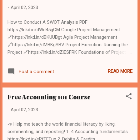
tốn, nhưng không được khiêm tốn đến mức đánh mất lòng
-
April 02, 2023
tự tin của mình. 7. Quản lý tốt cái miệng, không nên ăn nói
hàm hồ, vì một phút vui vẻ nhất thời mà tùy tiện phát ngôn. 8.
How to Conduct A SWOT Analysis PDF
Bạn bè bạn sẽ không cần bạn phải giải thích gì cả, còn với kẻ
https://lnkd.in/dWd45gCM Google Project Management
thù thì dù bạn có giải thích bao nhiêu họ c...
🔗https://lnkd.in/dBKUUBgt Agile Project Management
🔗https://lnkd.in/dMBKgSBV Project Execution: Running the
Project 🔗https://lnkd.in/dZiESFRK Foundations of Project
Management 🔗https://lnkd.in/dRdNhVhK Project Initiation:
Starting a Successful Project 🔗https://lnkd.in/dDKzVPnX
READ MORE
Post a Comment
Project Planning: Putting It All Together 🔗https://lnkd.in/dtD
Free Accounting 101 Course
-
April 02, 2023
📣 Help me teach the world financial literacy by liking,
commenting, and reposting! 1. 4 Accounting fundamentals
https://lnkd.in/eRfEEFuq 2. Debits & Credits