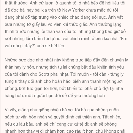
thất thường. Anh cứ lượn lờ quanh tôi ở nhà bếp để hỏi liệu tôi
đã đọc bài này bài kia trên tờ New Yorker chưa mặc dù tôi
đang phải cố tập trung vào chiếc chảo đang sôi sục. Anh vất
bừa những tờ giấy lau vo viên khi thức giấc. Anh thường lặng
thinh trước những lời than vãn của tôi nhưng không bao giờ bỏ
sót những lẩm bẩm tôi tự nói với chính mình ở bên kia nhà. "Em
vừa nói gì đấy?" anh sẽ hét lên.
Những bực dọc nhỏ nhặt này không trực tiếp đẩy đến chuyện ly
thân hay ly hôn, nhưng tích tụ lại chúng bắt đầu khiến tình yêu
của tôi dành cho Scott phai nhạt. Tôi muốn - tôi cần - từng ly
từng tí thay đổi anh cho hoàn hảo, biến anh thành một người
chồng, bớt tức giận tôi hơn, bớt khiến tôi phải chờ đợi tại nhà
hàng hơn, một người bạn đời dễ để yêu thương hơn.
Vì vậy, giống như giống nhiều bà vợ, tôi bỏ qua những cuốn
sách tư vấn hôn nhân và quyết định cải thiện anh. Tất nhiên,
nếu cứ làu bàu, anh sẽ chỉ càng cư xử tệ đi: anh sẽ phóng
nhanh hơn thay vì đi chậm hơn; cạo râu ít hơn, chứ không phải