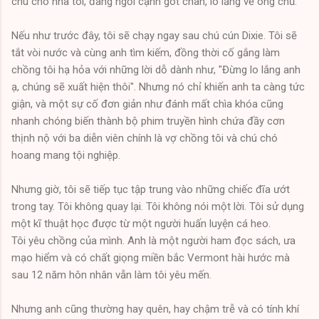
chú chó nhà tôi, đang ngồi cạnh gót chân, lo lắng về
ông chủ.
Nếu như trước đây, tôi sẽ chạy ngay sau chú cún Dixie. Tôi sẽ
tắt vòi nước và cùng anh tìm kiếm, đồng thời cố gắng làm
chồng tôi hạ hỏa với những lời dỗ dành như, "Đừng lo lắng anh
ạ, chúng sẽ xuất hiện thôi". Nhưng nó chỉ khiến anh ta càng tức
giận, và một sự cố đơn giản như đánh mất chìa khóa cũng
nhanh chóng biến thành bộ phim truyền hình chứa đầy cơn
thịnh nộ với ba diễn viên chính là vợ chồng tôi và chú chó
hoang mang tội nghiệp.
Nhưng giờ, tôi sẽ tiếp tục tập trung vào những chiếc đĩa ướt
trong tay. Tôi không quay lại. Tôi không nói một lời. Tôi sử dụng
một kĩ thuật học được từ một người huấn luyện cá heo.
Tôi yêu chồng của mình. Anh là một người ham đọc sách, ưa
mạo hiểm và có chất giọng miền bắc Vermont hài hước mà
sau 12 năm hôn nhân vẫn làm tôi yêu mến.
Nhưng anh cũng thường hay quên, hay chậm trễ và có tính khí