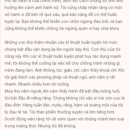
mổ xẻ hành vi của chính mình, xem xét cách chúng vô tình ảnh
hưởng lên cách anh hành xử. Tôi cũng chấp nhận rằng có một
số hành vi đã bén rễ quá sâu, quá bản năng để có thể huấn
luyện lại. Bạn không thể khiến con chồn ngừng đào bới, và bạn
cũng không thể khiến chồng tôi ngừng quên ví hay chìa khóa.
Những con thú thấm nhuần các kĩ thuật huấn luyện tới mức
chúng bắt đầu vận dụng lại lên người dạy thú. Con thú của tôi
cũng vậy. Khi các kĩ thuật huấn luyện phát huy tác dụng mạnh
mẽ, tôi không thể cưỡng lại việc kể cho chồng mình nhũng gì
mình đang làm. Anh không tức giận, chỉ cảm thấy khoái chí. Khi
tôi giải thích các phương pháp và thuật ngữ, anh nắm ý rất
nhanh. Nhanh nhiều hơn tôi tưởng.
Mùa thu năm ngoái, khi cảm thấy mình đã bắt đầu luống tuổi,
tôi bắt đầu đi niềng răng. Chúng không chỉ xấu xí mà còn cực kì
đau đớn. Hàng tuần liền, nướu, răng, hàm và xoang mũi của tôi
bị đau tê tái. Tôi than phiền thường xuyên và lớn tiếng hơn.
Scott động viên rằng tôi sẽ sớm quen với những mảnh kim loại
trong miệng thôi. Nhưng tôi đã không.