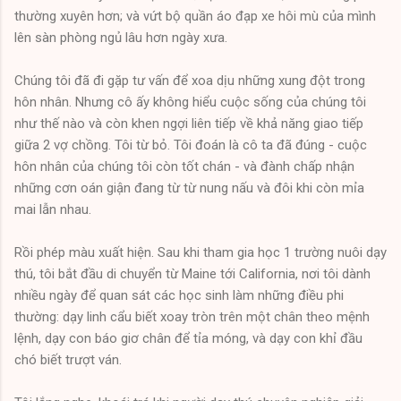
thường xuyên hơn; và vứt bộ quần áo đạp xe hôi mù của mình
lên sàn phòng ngủ lâu hơn ngày xưa.
Chúng tôi đã đi gặp tư vấn để xoa dịu những xung đột trong
hôn nhân. Nhưng cô ấy không hiểu cuộc sống của chúng tôi
như thế nào và còn khen ngợi liên tiếp về khả năng giao tiếp
giữa 2 vợ chồng. Tôi từ bỏ. Tôi đoán là cô ta đã đúng - cuộc
hôn nhân của chúng tôi còn tốt chán - và đành chấp nhận
những cơn oán giận đang từ từ nung nấu và đôi khi còn mỉa
mai lẫn nhau.
Rồi phép màu xuất hiện. Sau khi tham gia học 1 trường nuôi dạy
thú, tôi bắt đầu di chuyển từ Maine tới California, nơi tôi dành
nhiều ngày để quan sát các học sinh làm những điều phi
thường: dạy linh cẩu biết xoay tròn trên một chân theo mệnh
lệnh, dạy con báo giơ chân để tỉa móng, và dạy con khỉ đầu
chó biết trượt ván.