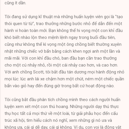
cũng ít dần.
Tôi đang sử dụng kĩ thuật mà những huấn luyện viên gọi là "tạo
thói quen từ từ", trao thưởng những bước nhỏ để dẫn đến một
hành vi hoàn toàn mới. Bạn không thể hi vọng một con khỉ đầu
khó biết nhào lộn theo mệnh lệnh ngay trong buổi đầu tiên,
cũng như không thể kì vọng một ông chồng biết thường xuyên
nhặt những chiếc vớ bẩn bằng cách khen ngợi anh một lần và
mãi mãi. Với con khỉ đầu chó, ban đầu bạn cần trao thưởng
cho một cú nhảy nhỏ, rồi một cái nhảy cao hơn, và cao hơn.
Với anh chồng Scott, tôi bắt đầu tán dương mọi hành động nhỏ
mọi lúc: lúc anh lái xe chậm hơn một chút, ném một chiếc quần
bẩn vào giỏ hay đến đúng giờ trong bất cứ hoạt động nào.
Tôi cũng bắt đầu phân tích chồng mình theo cách người huấn
luyện xem xét một con thú hoang. Những người dạy thú thực
thụ học tất cả mọi thứ về một loài, từ giải phẫu học đến cấu
trúc xã hội, tìm hiểu cách nó nghĩ, xem những gì nó ưa và
không ưa, cái gì dễ dạy, cái gì không. Ví dụ, con voi là động vật