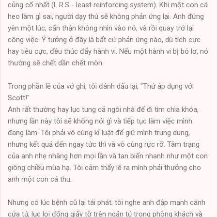
củng cố nhất (L.R.S - least reinforcing system). Khi một con cá
heo làm gì sai, người dạy thú sẽ không phản ứng lại. Anh đứng
yên một lúc, cẩn thận không nhìn vào nó, và rồi quay trở lại
công việc. Ý tưởng ở đây là bất cứ phản ứng nào, dù tích cực
hay tiêu cực, đều thúc đẩy hành vi. Nếu một hành vi bị bỏ lơ, nó
thường sẽ chết dần chết mòn.
Trong phần lề của vở ghi, tôi đánh dấu lại, "Thử áp dụng với
Scott!"
Anh rất thường hay lục tung cả ngôi nhà để đi tìm chìa khóa,
nhưng lần này tôi sẽ không nói gì và tiếp tục làm việc mình
đang làm. Tôi phải vô cùng kỉ luật để giữ mình trung dung,
nhưng kết quả đến ngay tức thì và vô cùng rực rỡ. Tâm trạng
của anh nhẹ nhàng hơn mọi lần và tan biến nhanh như một con
giông chiều mùa hạ. Tôi cảm thấy lẽ ra mình phải thưởng cho
anh một con cá thu.
Nhưng có lúc bệnh cũ lại tái phát; tôi nghe anh đập mạnh cánh
cửa tủ; lục lọi đống giấy tờ trên ngăn tủ trong phòng khách và