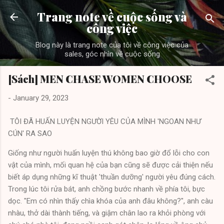
Skip to main content
Trang note về cuộc sống và
công việc
Blog này là trang note của tôi về công việc của
sales, góc nhìn về cuộc sống
[Sách] MEN CHASE WOMEN CHOOSE
-
January 29, 2023
TÔI ĐÃ HUẤN LUYỆN NGƯỜI YÊU CỦA MÌNH 'NGOAN NHƯ
CÚN' RA SAO
Giống như người huấn luyện thú không bao giờ đổ lỗi cho con
vật của mình, mối quan hệ của bạn cũng sẽ được cải thiện nếu
biết áp dụng những kĩ thuật 'thuần dưỡng' người yêu đúng cách.
Trong lúc tôi rửa bát, anh chồng bước nhanh về phía tôi, bực
dọc. "Em có nhìn thấy chìa khóa của anh đâu không?", anh càu
nhàu, thở dài thành tiếng, và giậm chân lao ra khỏi phòng với