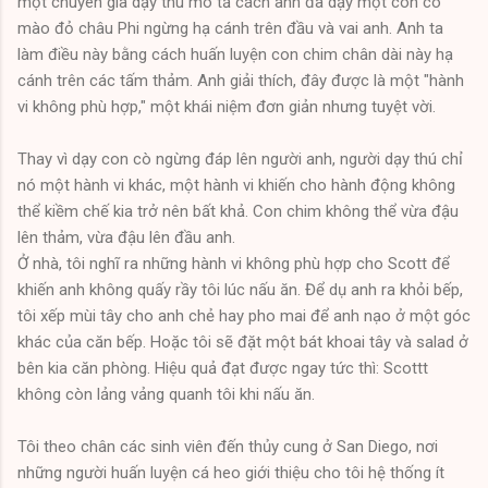
một chuyên gia dạy thú mô tả cách anh đã dạy một con cò
mào đỏ châu Phi ngừng hạ cánh trên đầu và vai anh. Anh ta
làm điều này bằng cách huấn luyện con chim chân dài này hạ
cánh trên các tấm thảm. Anh giải thích, đây được là một "hành
vi không phù hợp," một khái niệm đơn giản nhưng tuyệt vời.
Thay vì dạy con cò ngừng đáp lên người anh, người dạy thú chỉ
nó một hành vi khác, một hành vi khiến cho hành động không
thể kiềm chế kia trở nên bất khả. Con chim không thể vừa đậu
lên thảm, vừa đậu lên đầu anh.
Ở nhà, tôi nghĩ ra những hành vi không phù hợp cho Scott để
khiến anh không quấy rầy tôi lúc nấu ăn. Để dụ anh ra khỏi bếp,
tôi xếp mùi tây cho anh chẻ hay pho mai để anh nạo ở một góc
khác của căn bếp. Hoặc tôi sẽ đặt một bát khoai tây và salad ở
bên kia căn phòng. Hiệu quả đạt được ngay tức thì: Scottt
không còn lảng vảng quanh tôi khi nấu ăn.
Tôi theo chân các sinh viên đến thủy cung ở San Diego, nơi
những người huấn luyện cá heo giới thiệu cho tôi hệ thống ít