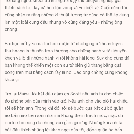
Tôi lắng nghe, khoái trá khi người dạy thú chuyên nghiệp giải
thích cách họ dạy cá heo lộn vòng và voi biết vẽ. Cuối cùng tôi
cũng nhận ra rằng những kĩ thuật tương tự cũng có thể áp dụng
lên một loài cứng đầu nhưng vô cùng đáng yêu - những ông
chồng.
Bài học cốt yếu mà tôi học được từ những người huấn luyện
thú hoang là tôi nên trao thưởng cho những hành vi tôi khuyến
khích và lờ đi những hành vi tôi không hài lòng. Suy cho cùng thì
bạn không thể khiến một con sư tử biển giữ thăng bằng quả
bóng trên mũi bằng cách rầy la nó. Các ông chồng cũng không
khác gì.
Trở lại Maine, tôi bắt đầu cảm ơn Scott nếu anh ta cho chiếc
áo phông bẩn của mình vào giỏ. Nếu anh cho vào giỏ hai chiếc,
tôi sẽ hôn anh. Trong khi đó, tôi sẽ bước qua bất cứ bộ quần
áo bẩn nào trên sàn nhà mà không thèm trách móc, mặc dù
đôi lúc tôi cũng đá chúng vào gầm giường. Nhưng khi anh ta
bắt đầu thích những lời khen ngợi của tôi, đống quần áo bẩn