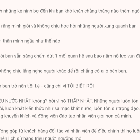
ích những kẻ nịnh bợ đến khi bạn khó khăn chẳng thằng nào thèm ngó
ho rằng mình giỏi và không chịu học hỏi những người xung quanh bạn
ản thân mình ngầu như thế nào
âu nói bạn sẵn sàng chấm dứt 1 mối quan hệ sau bao năm nỗ lực vun đ
 không chịu lắng nghe người khác để rồi chẳng có ai ở bên bạn.
 bạn trở nên t.ồi t.ệ - cũng chỉ vì TÔI BIẾT RỒI
HIỀU NƯỚC NHẤT không? bởi vì nó THẤP NHẤT. Những người luôn tôn 
i, luôn khát kiến thức như sa mạc khát nước, luôn tôn sư trọng đạo,
ởng khuyến khích và động viên đào tạo nhân viên giỏi hơn cả mình.
óng góp từ khách hàng đối tác và nhân viên để điều chỉnh thì họ lu
 nên lịch sử hàng triệu người ngưỡng mộ.