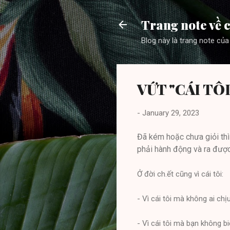
Trang note về c
Blog này là trang note của
VỨT "CÁI TÔ
-
January 29, 2023
Đã kém hoặc chưa giỏi thì đ
phải hành động và ra được
Ở đời ch.ết cũng vì cái tôi:
- Vì cái tôi mà không ai ch
- Vì cái tôi mà bạn không bi