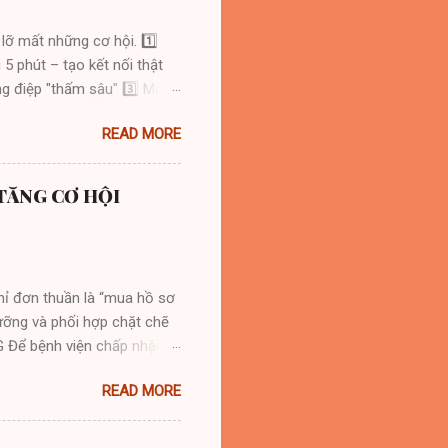
lỡ mất những cơ hội. 1️⃣
5 phút – tạo kết nối thật
g điệp "thấm sâu" 3️⃣ Mở
g 4️⃣ Bàn tay ngửa ↳ Tay
READ MORE
ại ↳ Căng thẳng? Ra ngoài 90
m 3 ý ↳ Não bộ “nghiện” cấu
= mất khán giả 8️⃣ Phương
 TĂNG CƠ HỘI
 giữa các điểm 9️⃣ Tư thế
 Kỹ thuật gọi lại
ỉ đơn thuần là “mua hồ sơ
lưỡng và phối hợp chặt chẽ
Để bệnh viện chấp nhận
ăm trước khi mở thầu. ⬩
READ MORE
 giá trị điều trị và nhu
. ⬩ Khi nhận thấy có nhu
ược xét đưa vào danh mục. ☆