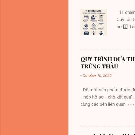
11 chiến 
Quy tắc 5
sự 2️⃣ T
bài 3 bư
mở = tạo 
giây ↳ Hí
trúc này
QUY TRÌNH ĐƯA TH
pháp hải
TRÚNG THẦU
quyền lực
-
October 10, 2025
(callback
Để một sản phẩm được đưa 
- nộp hồ sơ - chờ kết quả”.
cùng các bên liên quan 
một thuốc mới, bước tiên qu
Liên hệ với trưởng khoa điề
cầu sử dụng thực tế. ⬩ Phân
cầu, bác sĩ và khoa điều tr