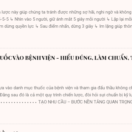
lược này giúp chúng ta tránh được những sợ hãi, nghi ngờ và không 
-5-5 ↳ Nhìn vào 5 người, giữ ánh mắt 5 giây mỗi người ↳ Lặp lại mỗi 
ạm dừng quyền lực ↳ Sau điểm nhấn, dừng 3 giây ↳ Im lặng giúp thôn
ớc ↳ Câu hỏi gây chú ý ↳ Kể một câu chuyện ↳ Đưa ra lời hứa rõ ràn
sự tin cậy ↳ Chỉ tay = gây phản cảm, đối đầu 5️⃣ 90 giây thiết lập l
t sâu – làm dịu hệ thần kinh 6️⃣ Quy tắc bộ ba ↳ Trình bày theo nhó
 7️⃣ Câu chuyện 2 phút ↳ Mọi câu chuyện nên dưới 2 phút ↳ Dài hơn 
UỐC VÀO BỆNH VIỆN - HIỂU ĐÚNG, LÀM CHUẨN,
 đăng ↳ Chọn 3–4 điểm cố định quanh phòng ↳ Luân chuyển ánh mắt
 ↳ Chân rộng bằng vai, tay thả lỏng ↳ Tư thế tự tin dù đang hồi hộp 
) ↳ Nhắc lại ý cũ ở đoạn sau ↳ Tạo kết nối – khán giả...
vào danh mục thuốc của bệnh viện và tham gia đấu thầu không ch
 Đằng sau đó là cả một quy trình chiến lược, đòi hỏi sựi chuẩn bị kỹ 
⬩⬩⬩⬩⬩⬩⬩⬩⬩⬩⬩⬩⬩⬩⬩⬩⬩ TẠO NHU CẦU – BƯỚC NỀN TẢNG QUAN TRỌNG 
yết là phải tạo ra nhu cầu sử dụng và cần chuẩn bị từ 6 tháng – 1 n
u trị và trưởng khoa Dược để giới thiệu sản phẩm, chứng minh thuốc có
 tích số lượng bệnh nhân, tình hình bệnh học, lợi ích thuốc mang lại.
ị sẽ đưa ra dự trù và gửi lên khoa Dược. Đây là nền tảng để thuốc đ