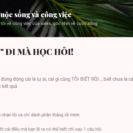
Skip to main content
uộc sống và công việc
 tôi về công việc của sales, góc nhìn về cuộc sống
I" ĐI MÀ HỌC HỎI!
ừng động cái là tự ái, cái gì cũng TÔI BIẾT RỒI..., biết chưa là cá
 kết quả.
ịu nhận lỗi và chỉ dành phần thắng về mình
ết cái điều mà bạn lẽ ra có thể biết chỉ sau 1 câu hỏi.