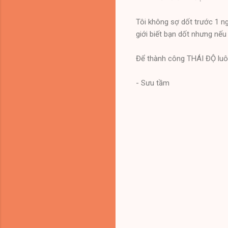
Tôi không sợ dốt trước 1 ng
giới biết bạn dốt nhưng nếu 
Để thành công THÁI ĐỘ luôn
- Sưu tầm
C
o
m
m
e
n