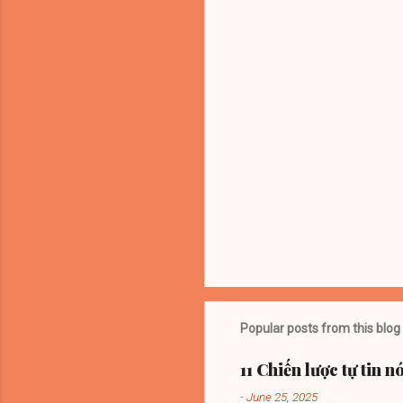
t
s
Popular posts from this blog
11 Chiến lược tự tin 
-
June 25, 2025