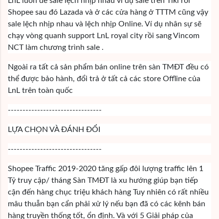
LnL luôn để sale lệch nhịp nhau ví dụ sale trên Tiki rồi
Shopee sau đó Lazada và ở các cửa hàng ở TTTM cũng vậy
sale lệch nhịp nhau và lệch nhịp Online. Ví dụ nhân sự sẽ
chạy vòng quanh support LnL royal city rồi sang Vincom
NCT làm chương trình sale .
Ngoài ra tất cả sản phẩm bán online trên sàn TMĐT đều có
thể được bảo hành, đổi trả ở tất cả các store Offline của
LnL trên toàn quốc
--------------------------------
LỰA CHỌN VÀ ĐÁNH ĐỔI
--------------------------------
Shopee Traffic 2019-2020 tăng gấp đôi lượng traffic lên 1
Tỷ truy cập/ tháng Sàn TMĐT là xu hướng giúp bạn tiếp
cận đến hàng chục triệu khách hàng Tuy nhiên có rất nhiều
mâu thuẫn bạn cẩn phải xử lý nếu bạn đã có các kênh bán
hàng truyền thống tốt, ổn định. Và với 5 Giải pháp của