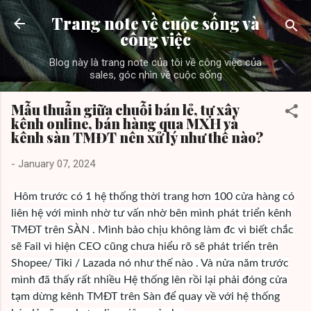
Skip to main content
Trang note về cuộc sống và
công việc
Blog này là trang note của tôi về công việc của
sales, góc nhìn về cuộc sống
Mẫu thuẫn giữa chuỗi bán lẻ, tự xây
kênh online, bán hàng qua MXH và
kênh sàn TMĐT nên xử lý như thế nào?
-
January 07, 2024
Hôm trước có 1 hệ thống thời trang hơn 100 cửa hàng có
liên hệ với mình nhờ tư vấn nhờ bên mình phát triển kênh
TMĐT trên SÀN . Mình bảo chịu không làm đc vì biết chắc
sẽ Fail vì hiện CEO cũng chưa hiểu rõ sẽ phát triển trên
Shopee/ Tiki / Lazada nó như thế nào . Và nửa năm trước
mình đã thấy rất nhiều Hệ thống lên rồi lại phải đóng cửa
tạm dừng kênh TMĐT trên Sàn để quay về với hệ thống