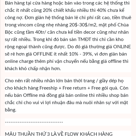
Bán hàng tại cửa hàng hoặc bán vào trong các hệ thống thì
chắc ít nhất cũng 20% chiết khấu nhiều thì 40% chưa kể
công nợ. Đơn giản hệ thống bán lẻ chi phí rất cao, tiền thuê
trong vincom cũng nhẹ nhàng 20$-30$/m2, mặt phố Chùa
Bộc cũng tầm 40tr/ căn chưa kể tiền decor cũng như nhân
sự rất nhiều. Trong khi đó bán sàn TMĐT thì chỉ cần kho
rộng ngoại thành cũng được. Do đó giá thường giá ONLINE
sẽ rẻ hơn giá OFFLINE ít nhất 10% - 39%, vì đơn giản bán
online charge thêm phí vận chuyển nếu bằng giá offline thì
khách khó chấp nhận hơn.
Cho nên rất nhiều nhãn lớn bán thời trang / giầy dép họ
cho khách hàng Freeship + Free return + Free gói quà. Còn
nếu bán Offline mà đồng giá bán online thì nhiều shop bán
chắc chỉ cho vui vì lợi nhuận đâu mà nuôi nhân sự với mặt
bằng.
--------------------------------
MÂU THUẦN THỨ 3 LÀ VỀ FLOW KHÁCH HÀNG