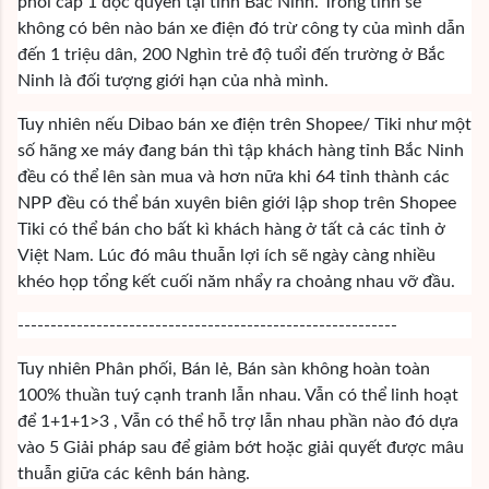
phối cấp 1 độc quyền tại tỉnh Bắc Ninh. Trong tỉnh sẽ
không có bên nào bán xe điện đó trừ công ty của mình dẫn
đến 1 triệu dân, 200 Nghìn trẻ độ tuổi đến trường ở Bắc
Ninh là đối tượng giới hạn của nhà mình.
Tuy nhiên nếu Dibao bán xe điện trên Shopee/ Tiki như một
số hãng xe máy đang bán thì tập khách hàng tỉnh Bắc Ninh
đều có thể lên sàn mua và hơn nữa khi 64 tỉnh thành các
NPP đều có thể bán xuyên biên giới lập shop trên Shopee
Tiki có thể bán cho bất kì khách hàng ở tất cả các tỉnh ở
Việt Nam. Lúc đó mâu thuẫn lợi ích sẽ ngày càng nhiều
khéo họp tổng kết cuối năm nhẩy ra choảng nhau vỡ đầu.
----------------------------------------------------------
Tuy nhiên Phân phối, Bán lẻ, Bán sàn không hoàn toàn
100% thuần tuý cạnh tranh lẫn nhau. Vẫn có thể linh hoạt
để 1+1+1>3 , Vẫn có thể hỗ trợ lẫn nhau phần nào đó dựa
vào 5 Giải pháp sau để giảm bớt hoặc giải quyết được mâu
thuẫn giữa các kênh bán hàng.