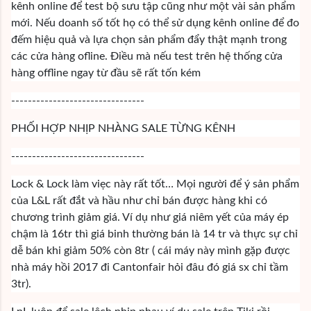
kênh online để test bộ sưu tập cũng như một vài sản phẩm
mới. Nếu doanh số tốt họ có thể sử dụng kênh online để đo
đếm hiệu quả và lựa chọn sản phẩm đẩy thật mạnh trong
các cửa hàng ofline. Điều mà nếu test trên hệ thống cửa
hàng offline ngay từ đầu sẽ rất tốn kém
--------------------------------
PHỐI HỢP NHỊP NHÀNG SALE TỪNG KÊNH
--------------------------------
Lock & Lock làm viẹc này rất tốt… Mọi người để ý sản phẩm
của L&L rất đắt và hầu như chỉ bán được hàng khi có
chương trình giảm giá. Ví dụ như giá niêm yết của máy ép
chậm là 16tr thì giá binh thường bán là 14 tr và thực sự chỉ
dễ bán khi giảm 50% còn 8tr ( cái máy này mình gặp được
nhà máy hồi 2017 đi Cantonfair hỏi đâu đó giá sx chỉ tầm
3tr).