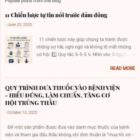
Popular posts from this blog
11 Chiến lược tự tin nói trước đám đông
-
June 25, 2025
11 chiến lược này giúp chúng ta tránh được
những sợ hãi, nghi ngờ và không lỡ mất những
cơ hội. 1️⃣ Quy tắc 5-5-5 ↳ Nhìn vào 5 người,
giữ ánh mắt 5 giây mỗi người ↳ Lặp lại mỗi 5
READ MORE
phút – tạo kết nối thật sự 2️⃣ Tạm dừng quyền
lực ↳ Sau điểm nhấn, dừng 3 giây ↳ Im lặng
giúp thông điệp "thấm sâu" 3️⃣ Mở bài 3 bước ↳
QUY TRÌNH ĐƯA THUỐC VÀO BỆNH VIỆN
Câu hỏi gây chú ý ↳ Kể một câu chuyện ↳ Đưa
- HIỂU ĐÚNG, LÀM CHUẨN, TĂNG CƠ
ra lời hứa rõ ràng 4️⃣ Bàn tay ngửa ↳ Tay mở =
HỘI TRÚNG THẦU
tạo sự tin cậy ↳ Chỉ tay = gây phản cảm, đối
-
October 10, 2025
đầu 5️⃣ 90 giây thiết lập lại ↳ Căng thẳng? Ra
ngoài 90 giây ↳ Hít sâu – làm dịu hệ thần kinh
Để một sản phẩm được đưa vào danh mục thuốc của bệnh
6️⃣ Quy tắc bộ ba ↳ Trình bày theo nhóm 3 ý ↳
viện và tham gia đấu thầu không chỉ đơn thuần là “mua hồ sơ -
Não bộ “nghiện” cấu trúc này 7️⃣ Câu chuyện 2