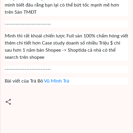
mình biết đâu rằng bạn lại có thể bứt tốc mạnh mẽ hơn
trên Sàn TMĐT
--------------------------
Mình thì rất khoái chiến lược Full sàn 100% chấm hóng viết
thêm chi tiết hơn Case study doanh số nhiều Triệu $ chỉ
sau hơn 1 năm bán Shopee -> Shoptida cả nhà có thể
search trên shopee
--------------------------
Bài viết của Trà Bô
Vũ Minh Trà
C
o
m