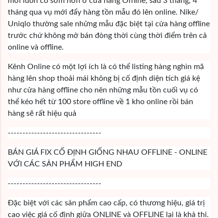
mới luôn có sớm hơn ở cửa hàng Offline, sau 3 tháng, 4
tháng qua vụ mới đẩy hàng tồn mẫu đó lên online. Nike/
Uniqlo thường sale những mẫu đặc biệt tại cửa hàng offline
trước chứ không mở bán đòng thời cùng thời điểm trên cả
online và offline.
Kênh Online có một lợi ích là có thể listing hàng nghìn mã
hàng lên shop thoải mái không bị cố định diện tích giá kệ
như cửa hàng offline cho nên những mẫu tồn cuối vụ có
thể kéo hết từ 100 store offline về 1 kho online rồi bán
hàng sẽ rất hiệu quả
--------------------------------
BÁN GIÁ FIX CỐ ĐỊNH GIỐNG NHAU OFFLINE - ONLINE
VỚI CÁC SẢN PHẨM HIGH END
--------------------------------
Đặc biệt với các sản phẩm cao cấp, có thương hiệu, giá trị
cao việc giá cố định giữa ONLINE và OFFLINE lại là khả thi.