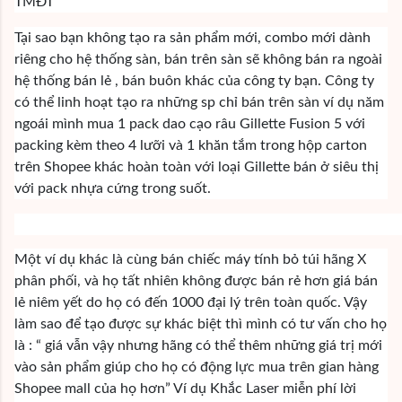
TMĐT
Tại sao bạn không tạo ra sản phẩm mới, combo mới dành
riêng cho hệ thống sàn, bán trên sàn sẽ không bán ra ngoài
hệ thống bán lẻ , bán buôn khác của công ty bạn. Công ty
có thể linh hoạt tạo ra những sp chỉ bán trên sàn ví dụ năm
ngoái mình mua 1 pack dao cạo râu Gillette Fusion 5 với
packing kèm theo 4 lưỡi và 1 khăn tắm trong hộp carton
trên Shopee khác hoàn toàn với loại Gillette bán ở siêu thị
với pack nhựa cứng trong suốt.
Một ví dụ khác là cùng bán chiếc máy tính bỏ túi hãng X
phân phối, và họ tất nhiên không được bán rẻ hơn giá bán
lẻ niêm yết do họ có đến 1000 đại lý trên toàn quốc. Vậy
làm sao để tạo được sự khác biệt thì mình có tư vấn cho họ
là : “ giá vẫn vậy nhưng hãng có thể thêm những giá trị mới
vào sản phẩm giúp cho họ có động lực mua trên gian hàng
Shopee mall của họ hơn” Ví dụ Khắc Laser miễn phí lời